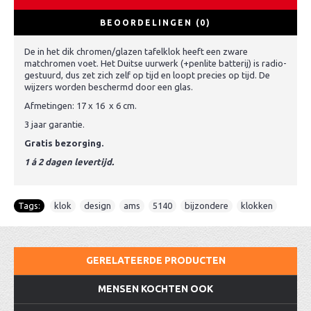
BEOORDELINGEN (0)
De in het dik chromen/glazen tafelklok heeft een zware
matchromen voet. Het Duitse uurwerk (+penlite batterij) is radio-
gestuurd, dus zet zich zelf op tijd en loopt precies op tijd. De
wijzers worden beschermd door een glas.
Afmetingen: 17 x 16 x 6 cm.
3 jaar garantie.
Gratis bezorging.
1 á 2 dagen levertijd.
Tags:
klok
,
design
,
ams
,
5140
,
bijzondere
,
klokken
GERELATEERDE PRODUCTEN
MENSEN KOCHTEN OOK