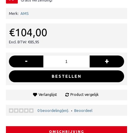
Gratis verzending!
Merk:
AMS
€104,00
Excl. BTW: €85,95
-
+
BESTELLEN
Verlanglijst
Product vergelijk
0 beoordeling(en).
Beoordeel
•
OMSCHRIJVING