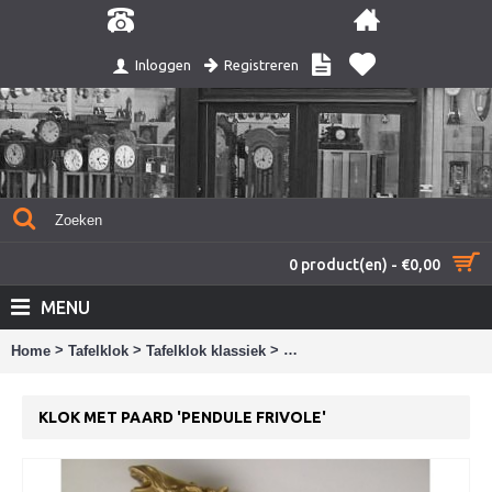
Registreren
Inloggen
0 product(en) - €0,00
MENU
>
>
>
Home
Tafelklok
Tafelklok klassiek
Klok met paard 'Pendule Frivol
KLOK MET PAARD 'PENDULE FRIVOLE'