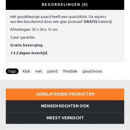
BEOORDELINGEN (0)
Het goudkleurige paard heeft een quartzklok. De wijzers
worden beschermd door een glas (inclusief
GRATIS
batterij).
Afmetingen: 35 x 30 x 12 cm.
3 jaar garantie.
Gratis bezorging.
1 á 2 dagen levertijd.
Tags:
Klok
,
met
,
paard
,
'Pendule
,
goud brons
GERELATEERDE PRODUCTEN
MENSEN KOCHTEN OOK
MEEST VERKOCHT