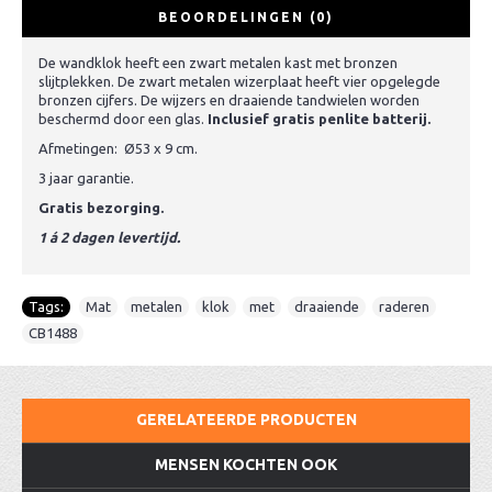
BEOORDELINGEN (0)
De wandklok heeft een zwart metalen kast met bronzen
slijtplekken. De zwart metalen wizerplaat heeft vier opgelegde
bronzen cijfers. De wijzers en draaiende tandwielen worden
beschermd door een glas.
Inclusief gratis penlite batterij.
Afmetingen: Ø53 x 9 cm.
3 jaar garantie.
Gratis bezorging.
1 á 2 dagen levertijd.
Tags:
Mat
,
metalen
,
klok
,
met
,
draaiende
,
raderen
,
CB1488
GERELATEERDE PRODUCTEN
MENSEN KOCHTEN OOK