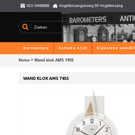
023-5848888
Vogelenzangseweg 83 Vogelenzang
Barometers
Antieke klok
Klassieke wandk
>
Home
Wand klok AMS 7455
WAND KLOK AMS 7455