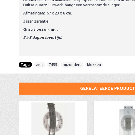
Duitse quartz-uurwerk hangt een verchroomde slinger.
Afmetingen: 67 x 23 x 8 cm.
3 jaar garantie.
Gratis bezorging.
2 á 3 dagen levertijd.
Tags:
ams
,
7455
,
bijzondere
,
klokken
GERELATEERDE PRODUC