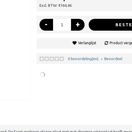
Excl. BTW: €164,46
-
+
BESTE
Verlanglijst
Product verge
0 beoordeling(en).
Beoordeel
•
and. De facet geslepen glazen plaat met mat chromen wijzerplaat heeft zwart