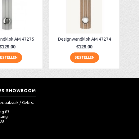
ndklok AM 47275
Designwandklok AM 47274
€129,00
€129,00
ESTELLEN
BESTELLEN
ES SHOWROOM
eciaalzaak / Gebrs.
eg 83
zang
 88