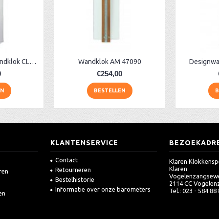
Moderne glazen wandklok CL322.933
Wandklok AM 47090
Designwa
0
€254,00
EN
BESTELLEN
B
KLANTENSERVICE
BEZOEKADR
Contact
Klaren Klokkensp
Klaren
Retourneren
ren
Vogelenzangsew
Bestelhistorie
2114 CC Vogelen
Informatie over onze barometers
Tel.: 023 - 584 88
en