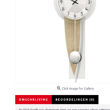
Click Image for Gallery
OMSCHRIJVING
BEOORDELINGEN (0)
De klok heeft een aluminium strip op een sonoma eiken achterw