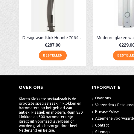
AA Dubbelzijdige stationsklok industrieel
aa-AMS 45962 radio-controlled klok
Designwandklok Hermle 70644-292200 antraciet
€287,00
€229,0
BESTELLEN
BESTELL
OVER ONS
INFORMATIE
Over ons
Klaren Klokkenspeciaalzaak is de
grootste speciaalzaak in klokken en
Verzenden / Retourne
barometers op het gebied van
Privacy Policy
antiek, klassiek en modern. Ruim 850
klokken en 300 barometers zijn
Algemene voorwaard
direct uit voorraad leverbaar of
Contact
worden gratis bezorgd door heel
Nederland en België.
Sitemap