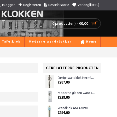
Registreren
Bestelhistorie
Verlanglijst (
0
)
Inloggen
0 product(en) - €0,00
Tafelklok
Moderne wandklokken
Home
GERELATEERDE PRODUCTEN
Designwandklok Hermle 70644-292200 antraciet
€287,00
Moderne glazen wandklok CL322.933
€229,00
Wandklok AM 47090
€254,00