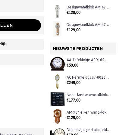
Designwandklok AM 47275
€129,00
Designwandklok AM 47274
LLEN
€129,00
lijk
NIEUWSTE PRODUCTEN
AA Tafeklokje AER165 noten
€59,00
AC Hermle 60997-00261 wandklok
€249,00
Nederlandse woordklok zwart AMS 1265
€177,00
AM 964 eiken wandklok
€129,00
Dubbelzijdige stationsklok metaal 1879
e wijzers. Aan het