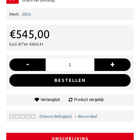
Gratis verzending!
Merk:
JEKA
€545,00
Excl. BTW: €450,41
-
+
BESTELLEN
Verlanglijst
Product vergelijk
0 beoordeling(en).
Beoordeel
•
OMSCHRIJVING