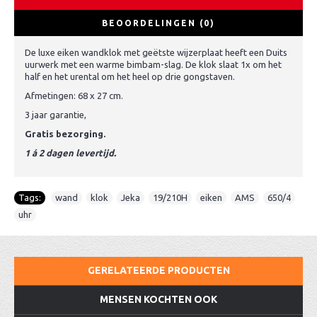
BEOORDELINGEN (0)
De luxe eiken wandklok met geëtste wijzerplaat heeft een Duits
uurwerk met een warme bimbam-slag. De klok slaat 1x om het
half en het urental om het heel op drie gongstaven.
Afmetingen: 68 x 27 cm.
3 jaar garantie,
Gratis bezorging.
1 á 2 dagen levertijd.
Tags:
wand
,
klok
,
Jeka
,
19/210H
,
eiken
,
AMS
,
650/4
,
uhr
GERELATEERDE PRODUCTEN
MENSEN KOCHTEN OOK