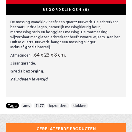
BEOORDELINGEN (0)
De messing wandklok heeft een quartz uurwerk. De achterkant
bestaat uit drie lagen, namerlijk messingkleurig hout,
matmessing strip en hoogglans messing. De matmessing
wijzerplaat met glazen achterkant heeft zwarte wijzers. Aan het
Duitse quartz-uurwerk hangt een messing slinger.
Inclusief
gratis
batterij.
64 x 23 x 8 cm.
Afmetingen: .
3 jaar garantie.
Gratis bezorging.
2 á 3 dagen levertijd.
Tags:
ams
,
7477
,
bijzondere
,
klokken
GERELATEERDE PRODUCTEN