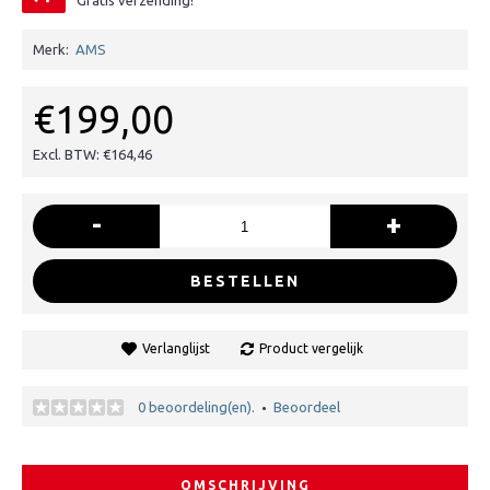
Gratis verzending!
Merk:
AMS
€199,00
Excl. BTW: €164,46
-
+
BESTELLEN
Verlanglijst
Product vergelijk
0 beoordeling(en).
Beoordeel
•
OMSCHRIJVING