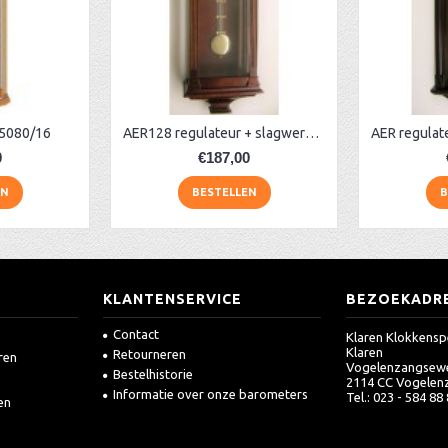
5080/16
AER128 regulateur + slagwerk, noten
0
€187,00
EN
BESTELLEN
B
KLANTENSERVICE
BEZOEKADR
Contact
Klaren Klokkensp
Klaren
Retourneren
ren
Vogelenzangsew
Bestelhistorie
2114 CC Vogelen
Informatie over onze barometers
Tel.: 023 - 584 88
en