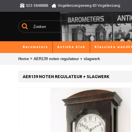
023-5848888
Vogelenzangseweg 83 Vogelenzang
Barometers
Antieke klok
Klassieke wandk
>
Home
AER139 noten regulateur + slagwerk
AER139 NOTEN REGULATEUR + SLAGWERK