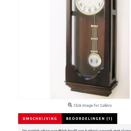
Click Image for Gallery
OMSCHRIJVING
BEOORDELINGEN (1)
De rustiek eiken wandklok heeft een batterij uurwerk met slagw