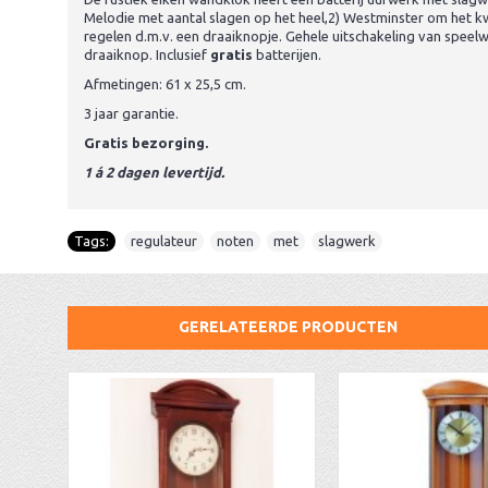
Melodie met aantal slagen op het heel,2) Westminster om het kwa
regelen d.m.v. een draaiknopje. Gehele uitschakeling van spee
draaiknop. Inclusief
gratis
batterijen.
Afmetingen: 61 x 25,5 cm.
3 jaar garantie.
Gratis bezorging.
1 á 2 dagen levertijd.
Tags:
regulateur
,
noten
,
met
,
slagwerk
GERELATEERDE PRODUCTEN