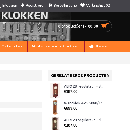
Registreren
Bestelhistorie
Verlanglijst (
0
)
Inloggen
0 product(en) - €0,00
Tafelklok
Moderne wandklokken
Home
GERELATEERDE PRODUCTEN
AER128 regulateur + slagwerk, mahonie
€187,00
Wandklok AMS 5080/16
€899,00
AER128 regulateur + slagwerk, noten
€187,00