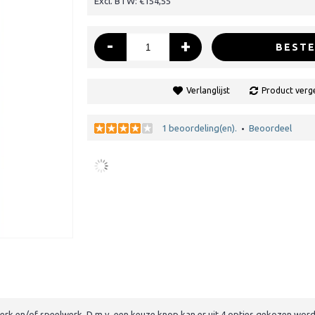
Excl. BTW: €154,55
-
+
BESTE
Verlanglijst
Product verge
1 beoordeling(en).
Beoordeel
•
erk en/of speelwerk. D.m.v. een keuze knop kan er uit 4 opties gekozen worde