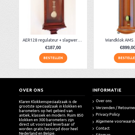
AER142 Slaande klok met slinger
Regulateur AER 42M + westminster
AA Dubbelzijdige stationsklok industrieel
aa-AMS 45962 radio-controlled klok
AER128 regulateur + slagwerk, mahonie
Wandklok AMS 
€187,00
€899,0
BESTELLEN
BESTELL
OVER ONS
INFORMATIE
Over ons
Klaren Klokkenspeciaalzaak is de
grootste speciaalzaak in klokken en
Verzenden / Retourne
barometers op het gebied van
Privacy Policy
antiek, klassiek en modern. Ruim 850
klokken en 300 barometers zijn
Algemene voorwaard
direct uit voorraad leverbaar of
Contact
worden gratis bezorgd door heel
Nederland en België.
Sitemap