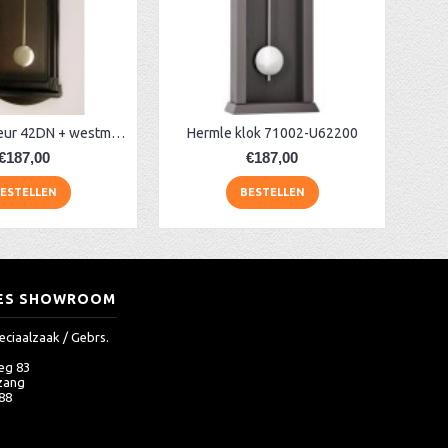
AER regulateur 42DN + westminster
Hermle klok 71002-U62200
€187,00
€187,00
ESTELLEN
BESTELLEN
ES SHOWROOM
eciaalzaak / Gebrs.
eg 83
zang
 88