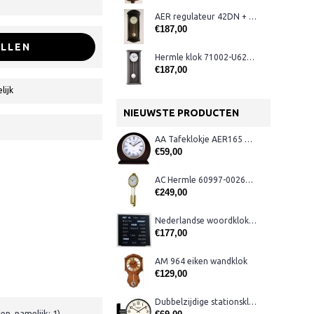
AER regulateur 42DN + westminster
€187,00
LLEN
Hermle klok 71002-U62200
€187,00
lijk
NIEUWSTE PRODUCTEN
AA Tafeklokje AER165 noten
€59,00
AC Hermle 60997-00261 wandklok
€249,00
Nederlandse woordklok zwart AMS 1265
€177,00
AM 964 eiken wandklok
€129,00
Dubbelzijdige stationsklok metaal 1879
n, namelijk: 1)