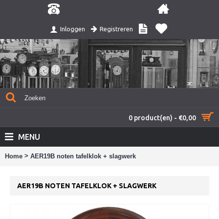
Registreren
Inloggen
0 product(en) - €0,00
MENU
>
Home
AER19B noten tafelklok + slagwerk
AER19B NOTEN TAFELKLOK + SLAGWERK