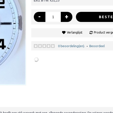
Excl. BTW: €32,23
-
+
BESTE
Verlanglijst
Product verge
0 beoordeling(en).
Beoordeel
•
ok heeft een stil uurwerk met een sllepende seconderwijzer. De wijzers wor