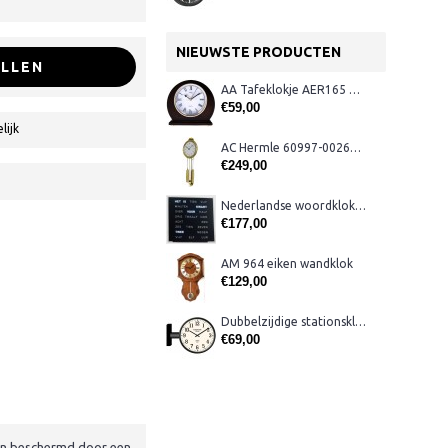
NIEUWSTE PRODUCTEN
LLEN
AA Tafeklokje AER165 noten
€59,00
lijk
AC Hermle 60997-00261 wandklok
€249,00
Nederlandse woordklok zwart AMS 1265
€177,00
AM 964 eiken wandklok
€129,00
Dubbelzijdige stationsklok metaal 1879
€69,00
den beschermd door een