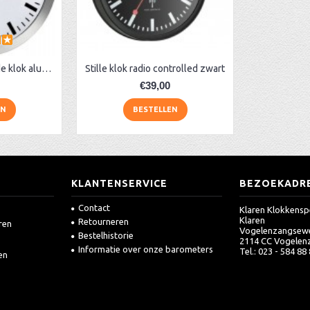
Stille radio gestuurde klok aluminium
Stille klok radio controlled zwart
€39,00
EN
BESTELLEN
KLANTENSERVICE
BEZOEKADR
Contact
Klaren Klokkensp
Klaren
Retourneren
ren
Vogelenzangsew
Bestelhistorie
2114 CC Vogelen
Informatie over onze barometers
Tel.: 023 - 584 88
en