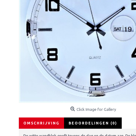
Click Image for Gallery
OMSCHRIJVING
BEOORDELINGEN (0)
De witte wandklok geeft tevens de dag en de datum aan. De kl