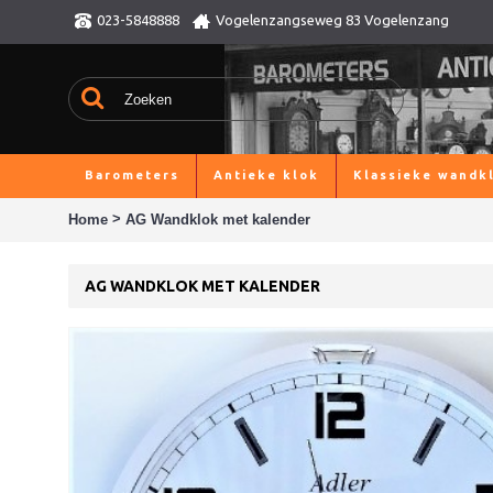
023-5848888
Vogelenzangseweg 83 Vogelenzang
Barometers
Antieke klok
Klassieke wandk
>
Home
AG Wandklok met kalender
AG WANDKLOK MET KALENDER