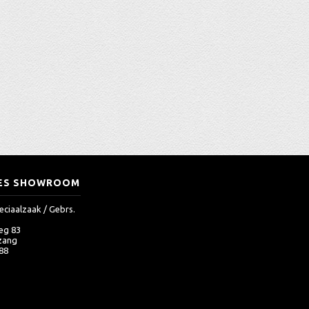
ES SHOWROOM
eciaalzaak / Gebrs.
eg 83
zang
 88