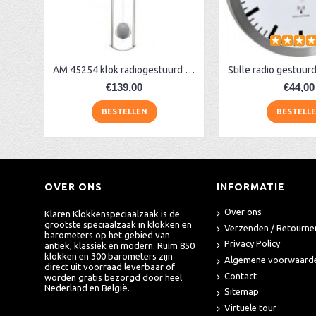
AM Hermle skeletklok donker noten
AA Dubbelzijdige stationsklok industrieel
aa-AMS 45962 radio-controlled klok
AM 45254 klok radiogestuurd matzilver
€139,00
€44,00
BESTELLEN
BESTELL
OVER ONS
INFORMATIE
Over ons
Klaren Klokkenspeciaalzaak is de
grootste speciaalzaak in klokken en
Verzenden / Retourne
barometers op het gebied van
Privacy Policy
antiek, klassiek en modern. Ruim 850
klokken en 300 barometers zijn
Algemene voorwaard
direct uit voorraad leverbaar of
Contact
worden gratis bezorgd door heel
Nederland en België.
Sitemap
Virtuele tour