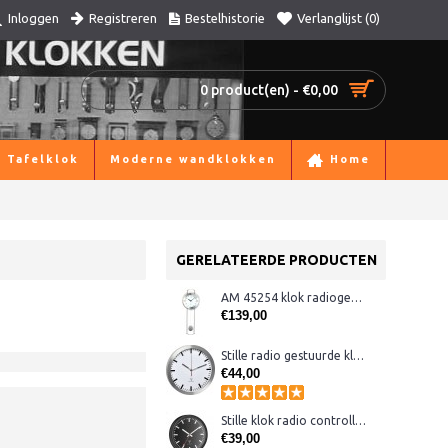
Registreren
Bestelhistorie
Verlanglijst (
0
)
Inloggen
0 product(en) - €0,00
Tafelklok
Moderne wandklokken
Home
GERELATEERDE PRODUCTEN
AM 45254 klok radiogestuurd matzilver
€139,00
Stille radio gestuurde klok aluminium
€44,00
Stille klok radio controlled zwart
€39,00