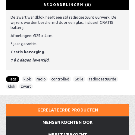
BEOORDELINGEN (0)
De zwart wandklok heeft een stil radiogestuurd uurwerk. De
wijzers worden beschermd door een glas. Inclusief GRATIS
batterij.
Afmetingen: Ø25 x 4 cm.
3 jaar garantie.
Gratis bezorging.
1 á 2 dagen levertijd.
Tags:
klok
,
radio
,
controlled
,
Stille
,
radiogestuurde
,
klok
,
zwart
GERELATEERDE PRODUCTEN
MENSEN KOCHTEN OOK
MEEST VERKOCHT