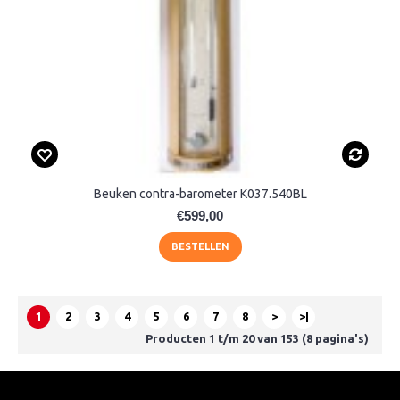
Beuken contra-barometer K037.540BL
€599,00
BESTELLEN
1
2
3
4
5
6
7
8
>
>|
Producten 1 t/m 20 van 153 (8 pagina's)