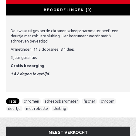
BEOORDELINGEN (0)
De zwaar uitgevoerde chromen scheepsbarometer heeft een
deurtje met robuste sluiting. Het instrument wordt met 3
schroeven bevestigd.
Afmetingen: 11,5 doorsnee, 8,4 diep.
3 jaar garantie.
Gratis bezorging.
1 á 2 dagen levertijd.
Tags:
chromen
,
scheepsbarometer
,
fischer
,
chroom
,
deurtje
,
met robuste
,
sluiting
MEEST VERKOCHT