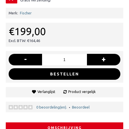
Gratis verzending!
Merk:
Fischer
€199,00
Excl. BTW: €164,46
-
+
BESTELLEN
Verlanglijst
Product vergelijk
0 beoordeling(en).
Beoordeel
•
OMSCHRIJVING