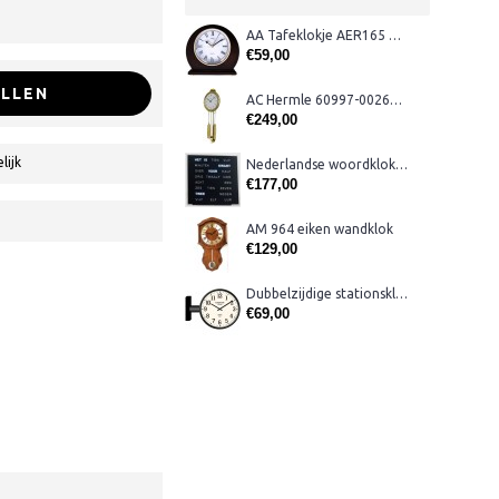
AA Tafeklokje AER165 noten
€59,00
LLEN
AC Hermle 60997-00261 wandklok
€249,00
lijk
Nederlandse woordklok zwart AMS 1265
€177,00
AM 964 eiken wandklok
€129,00
Dubbelzijdige stationsklok metaal 1879
€69,00