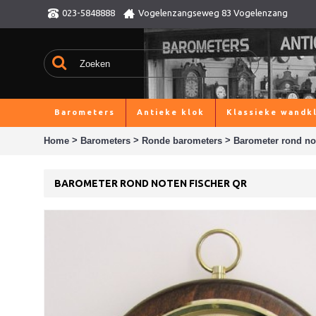
023-5848888
Vogelenzangseweg 83 Vogelenzang
Barometers
Antieke klok
Klassieke wandk
>
>
>
Home
Barometers
Ronde barometers
Barometer rond no
BAROMETER ROND NOTEN FISCHER QR