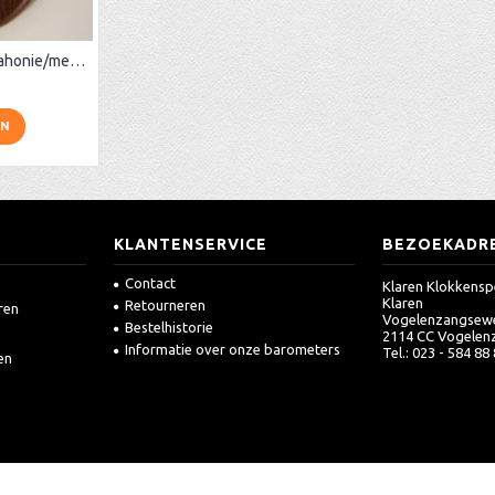
Ronde barometer mahonie/messing
EN
KLANTENSERVICE
BEZOEKADR
Contact
Klaren Klokkensp
Klaren
Retourneren
ren
Vogelenzangsew
Bestelhistorie
2114 CC Vogelen
Informatie over onze barometers
Tel.: 023 - 584 88
en