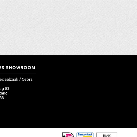
ES SHOWROOM
eciaalzaak / Gebrs.
eg 83
zang
 88