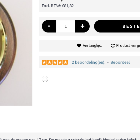
Excl. BTW: €81,82
-
+
BESTE
Verlanglijst
Product verge
2 beoordeling(en).
Beoordeel
•
ft een doorsnee van 17 cm. De messing schaalplaat heeft Nederlandse tekst.