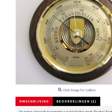
Click Image for Gallery
OMSCHRIJVING
BEOORDELINGEN (2)
De noten aneroïde barometer van het Duitse merk 'Fischer' hee