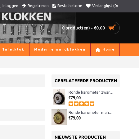
Registreren
Bestelhistorie
Verlanglijst (
0
)
Inloggen
0 product(en) - €0,00
Tafelklok
Moderne wandklokken
Home
GERELATEERDE PRODUCTEN
Ronde barometer zwart / chroom Fischer 1366
€79,00
Ronde barometer mahonie/messing
€79,00
NIEUWSTE PRODUCTEN