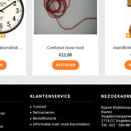
AA Dubbelzijdige stationsklok industrieel
Comtoise touw rood
Wandklok
€11,00
EN
BESTELLEN
B
KLANTENSERVICE
BEZOEKADR
Contact
Klaren Klokkensp
Klaren
Retourneren
ren
Vogelenzangsew
Bestelhistorie
2114 CC Vogelen
Informatie over onze barometers
Tel.: 023 - 584 88
en