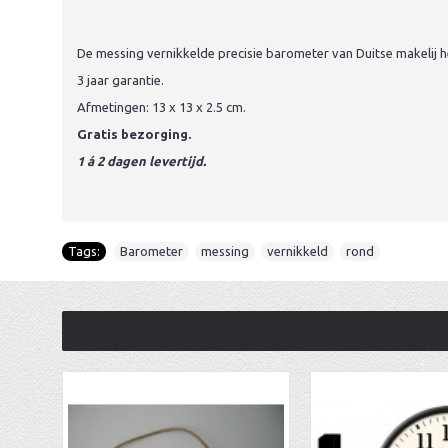
De messing vernikkelde precisie barometer van Duitse makelij he
3 jaar garantie.
Afmetingen: 13 x 13 x 2.5 cm.
Gratis bezorging.
1 á 2 dagen levertijd.
Tags:
Barometer
,
messing
,
vernikkeld
,
rond