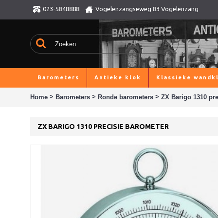
023-5848888
Vogelenzangseweg 83 Vogelenzang
Barometers
Antieke klok
Klassieke wandk
>
>
>
Home
Barometers
Ronde barometers
ZX Barigo 1310 pre
ZX BARIGO 1310 PRECISIE BAROMETER