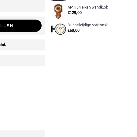
AM 964 eiken wandklok
€129,00
Dubbelzijdige stationsklok metaal 1879
LLEN
€69,00
lijk