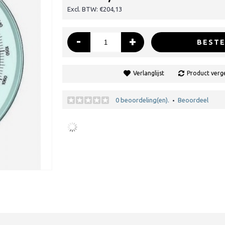
Excl. BTW: €204,13
-
+
BESTE
Verlanglijst
Product verge
0 beoordeling(en).
Beoordeel
•