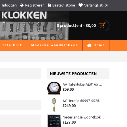
Registreren
Bestelhistorie
Verlanglijst (
0
)
Inloggen
0 product(en) - €0,00
Tafelklok
Moderne wandklokken
Home
NIEUWSTE PRODUCTEN
AA Tafeklokje AER165 noten
€59,00
AC Hermle 60997-00261 wandklok
€249,00
Nederlandse woordklok zwart AMS 1265
€177,00