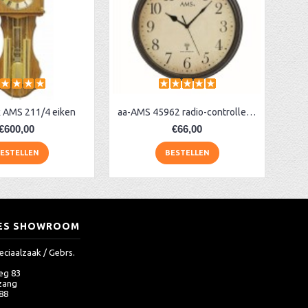
 AMS 211/4 eiken
aa-AMS 45962 radio-controlled klok
€600,00
€66,00
ESTELLEN
BESTELLEN
ES SHOWROOM
eciaalzaak / Gebrs.
eg 83
zang
 88