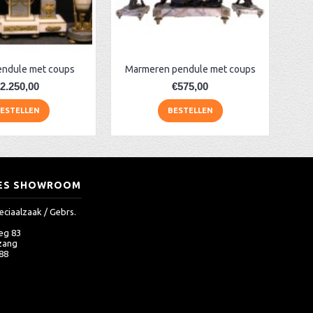
endule met coups
Marmeren pendule met coups
2.250,00
€575,00
ESTELLEN
BESTELLEN
ES SHOWROOM
eciaalzaak / Gebrs.
eg 83
zang
 88