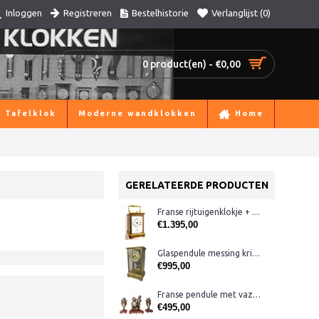
Registreren
Bestelhistorie
Verlanglijst (
0
)
Inloggen
0 product(en) - €0,00
Tafelklok
Moderne wandklokken
Home
GERELATEERDE PRODUCTEN
Franse rijtuigenklokje + slagwerk, wekker
€1.395,00
Glaspendule messing kristal
€995,00
Franse pendule met vazen
€495,00