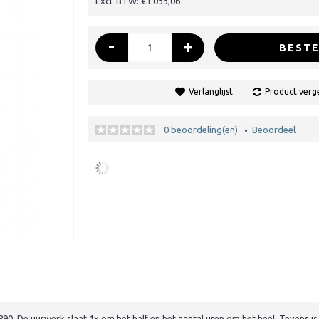
Excl. BTW: €1.033,06
-
+
BESTE
Verlanglijst
Product verge
0 beoordeling(en).
Beoordeel
•
0. De uurwerk slaat 1x om het half en het aantal uren om het heel. Tevens is