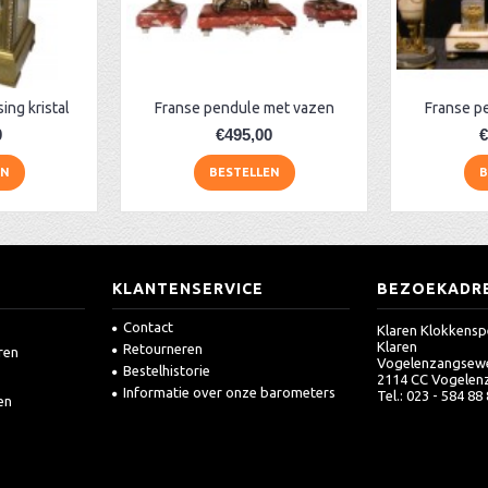
ng kristal
Franse pendule met vazen
Franse p
0
€495,00
€
EN
BESTELLEN
B
KLANTENSERVICE
BEZOEKADR
Contact
Klaren Klokkensp
Klaren
Retourneren
ren
Vogelenzangsew
Bestelhistorie
2114 CC Vogelen
Informatie over onze barometers
Tel.: 023 - 584 88
en