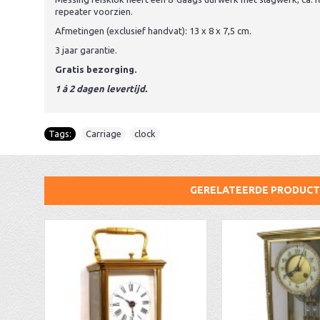
repeater voorzien.
Afmetingen (exclusief handvat): 13 x 8 x 7,5 cm.
3 jaar garantie.
Gratis bezorging.
1 á 2 dagen levertijd.
Tags:
Carriage
,
clock
GERELATEERDE PRODUC