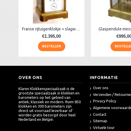
AA Dubbelzijdige stationsklok industrieel
aa-AMS 45962 radio-controlled klok
Franse rijtuigenklokje + slagwerk, wekker
Glaspendule messi
€1.395,00
€995,0
BESTELLEN
BESTELL
OVER ONS
INFORMATIE
Over ons
Klaren Klokkenspeciaalzaak is de
grootste speciaalzaak in klokken en
Verzenden / Retourne
barometers op het gebied van
Privacy Policy
antiek, klassiek en modern. Ruim 850
klokken en 300 barometers zijn
Algemene voorwaard
direct uit voorraad leverbaar of
Contact
worden gratis bezorgd door heel
Nederland en België.
Sitemap
Virtuele tour