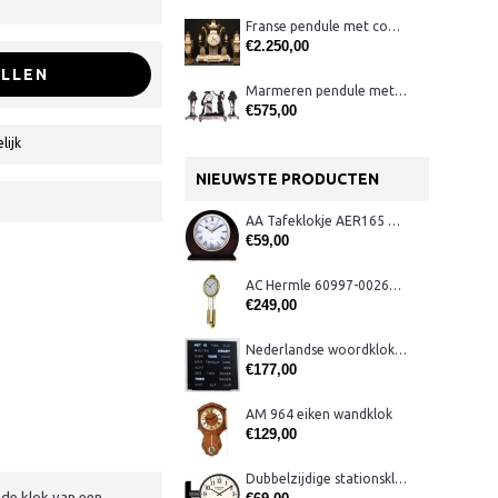
Franse pendule met coups
€2.250,00
LLEN
Marmeren pendule met coups
€575,00
lijk
NIEUWSTE PRODUCTEN
AA Tafeklokje AER165 noten
€59,00
AC Hermle 60997-00261 wandklok
€249,00
Nederlandse woordklok zwart AMS 1265
€177,00
AM 964 eiken wandklok
€129,00
Dubbelzijdige stationsklok metaal 1879
 de klok van een