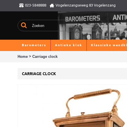
023-5848888
Vogelenzangseweg 83 Vogelenzang
Barometers
Antieke klok
Klassieke wandk
>
Home
Carriage clock
CARRIAGE CLOCK