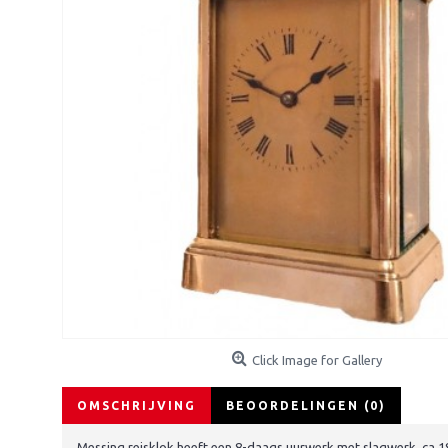
Click Image for Gallery
OMSCHRIJVING
BEOORDELINGEN (0)
Messing reisklok heeft een 8-daags uurwerk met slagwerk, ca.189