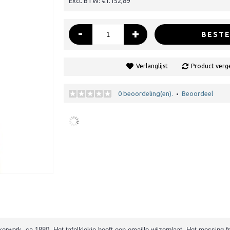
Excl. BTW: €1.152,89
-
+
BESTE
Verlanglijst
Product verge
0 beoordeling(en).
Beoordeel
•
rwerk, ca.1880. Het tafelklokje heeft een emaille wijzerplaat. Het messing fr