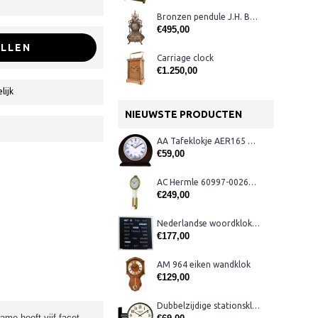
Bronzen pendule J.H. Bos, Groningen
€495,00
LLEN
Carriage clock
€1.250,00
lijk
NIEUWSTE PRODUCTEN
AA Tafeklokje AER165 noten
€59,00
AC Hermle 60997-00261 wandklok
€249,00
Nederlandse woordklok zwart AMS 1265
€177,00
AM 964 eiken wandklok
€129,00
Dubbelzijdige stationsklok metaal 1879
ame heeft vijf facet