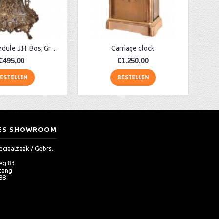
Bronzen pendule J.H. Bos, Groningen
Carriage clock
€495,00
€1.250,00
ESTELLEN
BESTELLEN
ES SHOWROOM
eciaalzaak / Gebrs.
eg 83
zang
 88