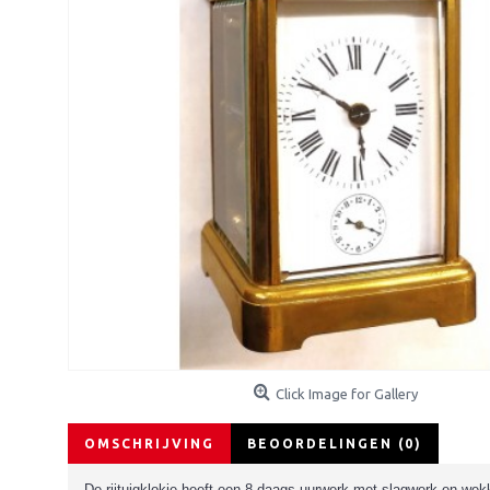
Click Image for Gallery
OMSCHRIJVING
BEOORDELINGEN (0)
De rijtuigklokje heeft een 8-daags uurwerk met slagwerk en wekke