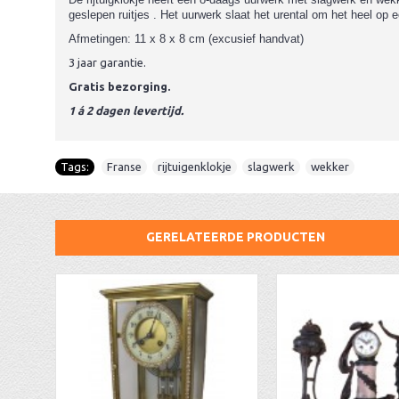
geslepen ruitjes . Het uurwerk slaat het urental om het heel op 
Afmetingen: 11 x 8 x 8 cm (excusief handvat)
3 jaar garantie.
Gratis bezorging.
1 á 2 dagen levertijd.
Tags:
Franse
,
rijtuigenklokje
,
slagwerk
,
wekker
GERELATEERDE PRODUCTEN