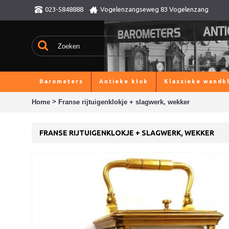
023-5848888
Vogelenzangseweg 83 Vogelenzang
Barometers
Antieke klok
Klassieke wandk
>
Home
Franse rijtuigenklokje + slagwerk, wekker
FRANSE RIJTUIGENKLOKJE + SLAGWERK, WEKKER