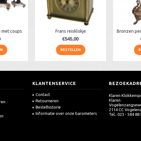
 met coups
Frans reisklokje
0
€545,00
EN
BESTELLEN
B
KLANTENSERVICE
BEZOEKADR
Contact
Klaren Klokkensp
Klaren
Retourneren
ren
Vogelenzangsew
Bestelhistorie
2114 CC Vogelen
Informatie over onze barometers
Tel.: 023 - 584 88
en