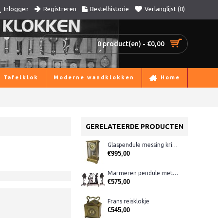
Registreren
Bestelhistorie
Verlanglijst (
0
)
Inloggen
0 product(en) - €0,00
Tafelklok
Moderne wandklokken
Home
GERELATEERDE PRODUCTEN
Glaspendule messing kristal
€995,00
Marmeren pendule met coups
€575,00
Frans reisklokje
€545,00