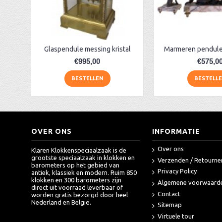
Hollandse bakbarometer A. Bazerga
AA Dubbelzijdige stationsklok industrieel
aa-AMS 45962 radio-controlled klok
Glaspendule messing kristal
Marmeren pendule
€995,00
€575,0
BESTELLEN
BESTELL
OVER ONS
INFORMATIE
Over ons
Klaren Klokkenspeciaalzaak is de
grootste speciaalzaak in klokken en
Verzenden / Retourne
barometers op het gebied van
Privacy Policy
antiek, klassiek en modern. Ruim 850
klokken en 300 barometers zijn
Algemene voorwaard
direct uit voorraad leverbaar of
Contact
worden gratis bezorgd door heel
Nederland en België.
Sitemap
Virtuele tour