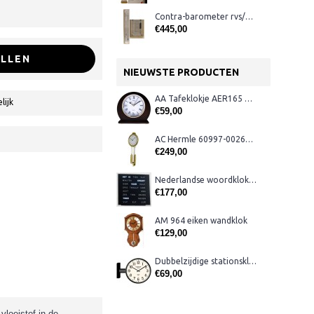
Contra-barometer rvs/blank met glas ervoor
€445,00
LLEN
NIEUWSTE PRODUCTEN
AA Tafeklokje AER165 noten
lijk
€59,00
AC Hermle 60997-00261 wandklok
€249,00
Nederlandse woordklok zwart AMS 1265
€177,00
AM 964 eiken wandklok
€129,00
Dubbelzijdige stationsklok metaal 1879
€69,00
loeistof in de