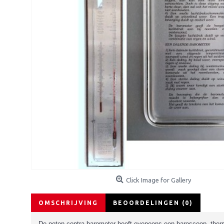
Click Image for Gallery
OMSCHRIJVING
BEOORDELINGEN (0)
De noten contra-barometer heeft eveneens een baroscoop, thermo