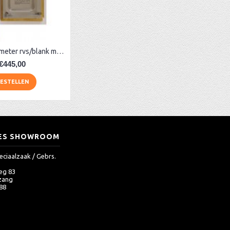
Contra-barometer rvs/blank met glas ervoor
€445,00
ESTELLEN
ES SHOWROOM
eciaalzaak / Gebrs.
eg 83
zang
 88