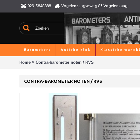
023-5848888
Vogelenzangseweg 83 Vogelenzang
Barometers
Antieke klok
Klassieke wandk
>
Home
Contra-barometer noten / RVS
CONTRA-BAROMETER NOTEN / RVS