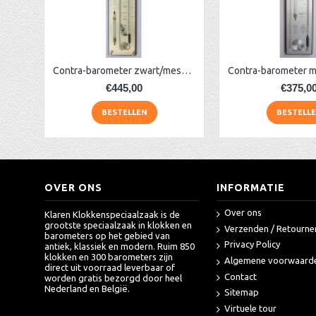
AA Dubbelzijdige stationsklok industrieel
aa-AMS 45962 radio-controlled klok
Contra-barometer zwart/messing/glas
€445,00
€375,0
BESTELLEN
BESTELL
OVER ONS
INFORMATIE
Over ons
Klaren Klokkenspeciaalzaak is de
grootste speciaalzaak in klokken en
Verzenden / Retourne
barometers op het gebied van
Privacy Policy
antiek, klassiek en modern. Ruim 850
klokken en 300 barometers zijn
Algemene voorwaard
direct uit voorraad leverbaar of
Contact
worden gratis bezorgd door heel
Nederland en België.
Sitemap
Virtuele tour