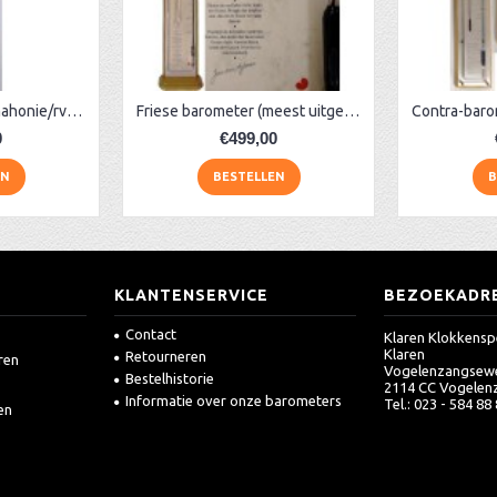
Contra-barometer mahonie/rvs breed
Friese barometer (meest uitgebreid), eiken
0
€499,00
EN
BESTELLEN
B
KLANTENSERVICE
BEZOEKADR
Contact
Klaren Klokkensp
Klaren
Retourneren
ren
Vogelenzangsew
Bestelhistorie
2114 CC Vogelen
Informatie over onze barometers
Tel.: 023 - 584 88
en