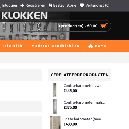
Registreren
Bestelhistorie
Verlanglijst (
0
)
Inloggen
0 product(en) - €0,00
Tafelklok
Moderne wandklokken
Home
GERELATEERDE PRODUCTEN
Contra-barometer zwart/messing/glas
€445,00
Contra-barometer mahonie/rvs breed
€375,00
Friese barometer (meest uitgebreid), eiken
€499,00