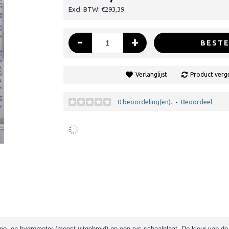
Excl. BTW: €293,39
-
+
BESTE
Verlanglijst
Product verge
0 beoordeling(en).
Beoordeel
•
- en hygrometer (meest uitgebreid) op een rvs schaalplaat. De kleur van de v