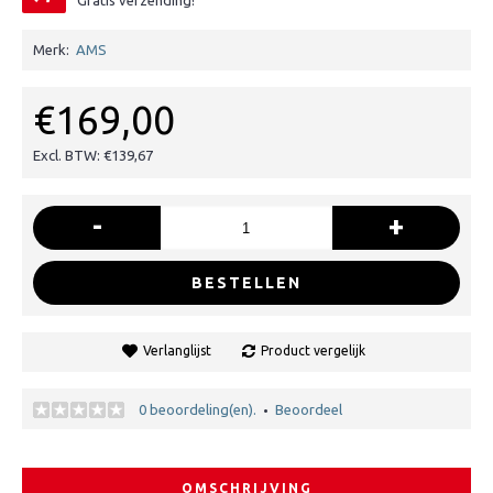
Gratis verzending!
Merk:
AMS
€169,00
Excl. BTW: €139,67
-
+
BESTELLEN
Verlanglijst
Product vergelijk
0 beoordeling(en).
Beoordeel
•
OMSCHRIJVING