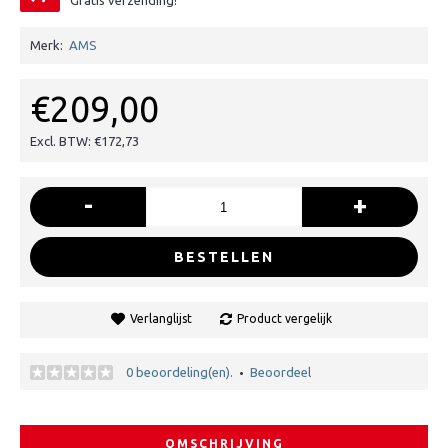
Gratis verzending!
Merk:
AMS
€209,00
Excl. BTW: €172,73
-
+
BESTELLEN
Verlanglijst
Product vergelijk
0 beoordeling(en).
Beoordeel
•
OMSCHRIJVING