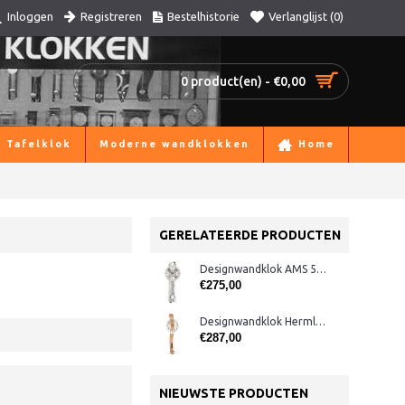
Registreren
Bestelhistorie
Verlanglijst (
0
)
Inloggen
0 product(en) - €0,00
Tafelklok
Moderne wandklokken
Home
GERELATEERDE PRODUCTEN
Designwandklok AMS 5215 radio controlled
€275,00
Designwandklok Hermle 70644-382200 beuken
€287,00
NIEUWSTE PRODUCTEN