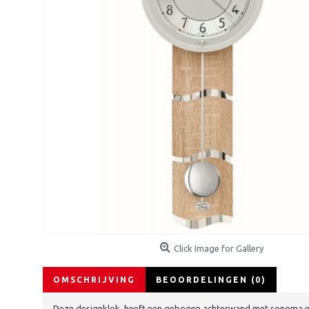
Click Image for Gallery
OMSCHRIJVING
BEOORDELINGEN (0)
Deze designklok heeft een gebogen achterwand met sonoma eik