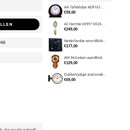
AA Tafeklokje AER165 noten
€59,00
LLEN
AC Hermle 60997-00261 wandklok
€249,00
Nederlandse woordklok zwart AMS 1265
lijk
€177,00
AM 964 eiken wandklok
€129,00
Dubbelzijdige stationsklok metaal 1879
€69,00
, dus maakt zichzelf