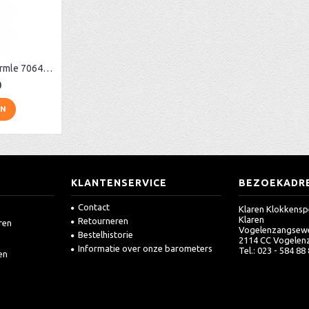
Designwandklok Hermle 70644-382200 beuken
0
EN
KLANTENSERVICE
BEZOEKADR
Contact
Klaren Klokkensp
Klaren
Retourneren
ren
Vogelenzangsew
Bestelhistorie
2114 CC Vogelen
Informatie over onze barometers
Tel.: 023 - 584 88
en