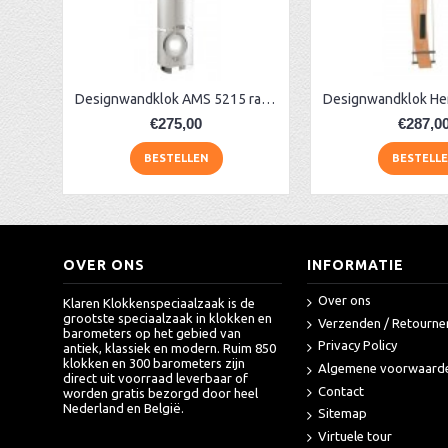
AA Dubbelzijdige stationsklok industrieel
aa-AMS 45962 radio-controlled klok
Barometer plexiglas + glas ervoor, rood
Designwandklok AMS 5215 radio controlled
€275,00
€287,0
BESTELLEN
BESTELL
OVER ONS
INFORMATIE
Over ons
Klaren Klokkenspeciaalzaak is de
grootste speciaalzaak in klokken en
Verzenden / Retourne
barometers op het gebied van
Privacy Policy
antiek, klassiek en modern. Ruim 850
klokken en 300 barometers zijn
Algemene voorwaard
direct uit voorraad leverbaar of
Contact
worden gratis bezorgd door heel
Nederland en België.
Sitemap
Virtuele tour