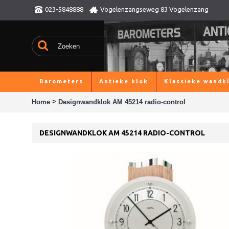
023-5848888
Vogelenzangseweg 83 Vogelenzang
Barometers
Antieke klok
Klassieke wandk
>
Home
Designwandklok AM 45214 radio-control
DESIGNWANDKLOK AM 45214 RADIO-CONTROL