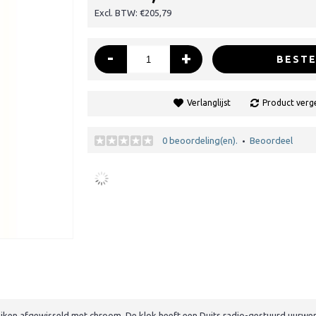
Excl. BTW: €205,79
-
+
BESTE
Verlanglijst
Product verge
0 beoordeling(en).
Beoordeel
•
en afgewisseld met chroom. De klok heeft een Duits radio-gestuurd uurwerk