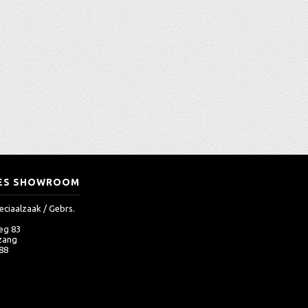
ES SHOWROOM
eciaalzaak / Gebrs.
eg 83
zang
 88