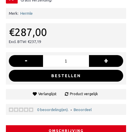
Gratis verzending!
Merk:
Hermle
€287,00
Excl. BTW: €237,19
-
+
BESTELLEN
Verlanglijst
Product vergelijk
0 beoordeling(en).
Beoordeel
•
OMSCHRIJVING