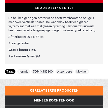
BEOORDELINGEN (0)
De beuken gebogen achterwand heeft verchroomde beugels
met twee verticale snaren. De wandklok heeft een glazen
wijzerplaat met een matglazen cijferring. Het quartz uurwerk
heeft een zwarte langwerpige slinger. Inclusief
gratis
batterij.
Afmetingen: 80,5 x 27 cm.
3 jaar garantie.
Gratis bezorging.
1 á 2 weken levertijd.
Tags:
hermle
,
70644-382200
,
bijzondere
,
klokken
GERELATEERDE PRODUCTEN
MENSEN KOCHTEN OOK