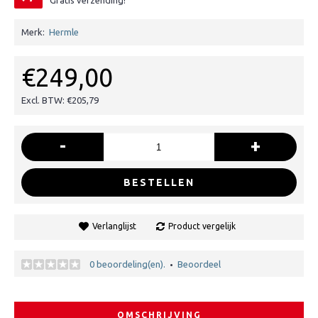
Gratis verzending!
Merk:
Hermle
€249,00
Excl. BTW: €205,79
-
+
BESTELLEN
Verlanglijst
Product vergelijk
0 beoordeling(en).
Beoordeel
•
OMSCHRIJVING