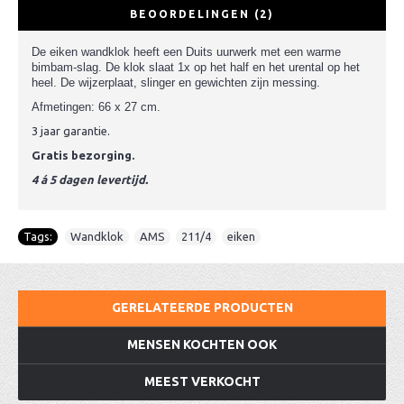
BEOORDELINGEN (2)
De eiken wandklok heeft een Duits uurwerk met een warme
bimbam-slag. De klok slaat 1x op het half en het urental op het
heel. De wijzerplaat, slinger en gewichten zijn messing.
Afmetingen: 66 x 27 cm.
3 jaar garantie.
Gratis bezorging.
4 á 5 dagen levertijd.
Tags:
Wandklok
,
AMS
,
211/4
,
eiken
GERELATEERDE PRODUCTEN
MENSEN KOCHTEN OOK
MEEST VERKOCHT