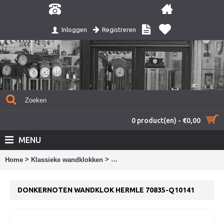
Registreren
Inloggen
0 product(en) - €0,00
MENU
>
>
Home
Klassieke wandklokken
Donkernoten wandklok Hermle 7083
DONKERNOTEN WANDKLOK HERMLE 70835-Q10141