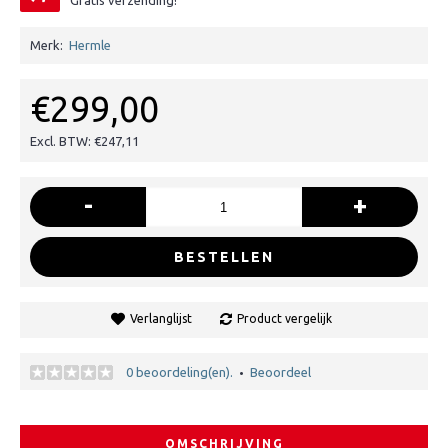
Gratis verzending!
Merk:
Hermle
€299,00
Excl. BTW: €247,11
-
+
BESTELLEN
Verlanglijst
Product vergelijk
0 beoordeling(en).
Beoordeel
•
OMSCHRIJVING