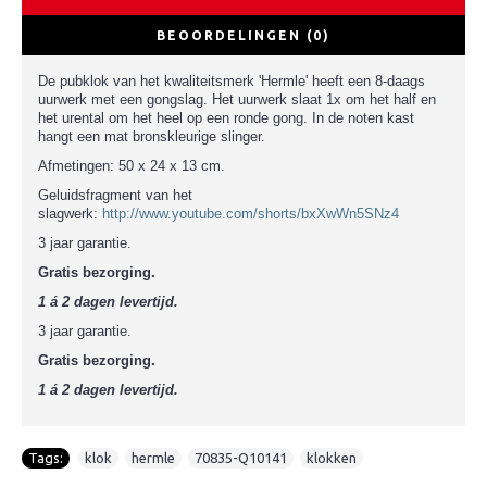
BEOORDELINGEN (0)
De pubklok van het kwaliteitsmerk 'Hermle' heeft een 8-daags
uurwerk met een gongslag. Het uurwerk slaat 1x om het half en
het urental om het heel op een ronde gong. In de noten kast
hangt een mat bronskleurige slinger.
Afmetingen: 50 x 24 x 13 cm.
Geluidsfragment van het
slagwerk:
http://www.youtube.com/shorts/bxXwWn5SNz4
3 jaar garantie.
Gratis bezorging.
1 á 2 dagen levertijd.
3 jaar garantie.
Gratis bezorging.
1 á 2 dagen levertijd.
Tags:
klok
,
hermle
,
70835-Q10141
,
klokken