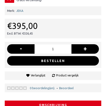
Gratis verzending!
Merk:
JEKA
€395,00
Excl. BTW: €326,45
-
+
BESTELLEN
Verlanglijst
Product vergelijk
0 beoordeling(en).
Beoordeel
•
OMSCHRIJVING