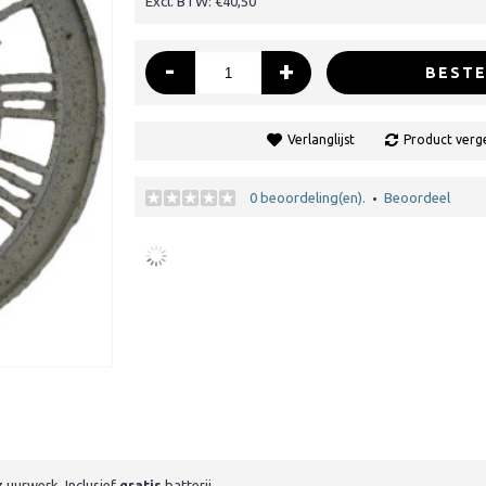
Excl. BTW: €40,50
-
+
BESTE
Verlanglijst
Product verge
0 beoordeling(en).
Beoordeel
•
 uurwerk. Inclusief
gratis
batterij.