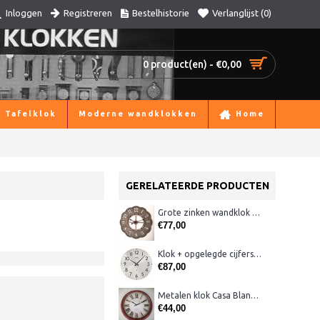
Registreren
Bestelhistorie
Verlanglijst (
0
)
Inloggen
0 product(en) - €0,00
Tafelklok
Moderne wandklokken
Home
GERELATEERDE PRODUCTEN
Grote zinken wandklok GB106
€77,00
Klok + opgelegde cijfers AM 45973, matchroom
€87,00
Metalen klok Casa Blanca 1022 mI
€44,00