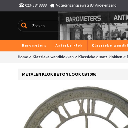
023-5848888
Vogelenzangseweg 83 Vogelenzang
Barometers
Antieke klok
Klassieke wandk
>
>
>
Home
Klassieke wandklokken
Klassieke quartz klokken
METALEN KLOK BETON LOOK CB1006