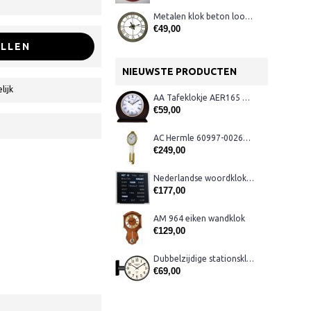
Metalen klok beton look CB1004
€49,00
LLEN
NIEUWSTE PRODUCTEN
lijk
AA Tafeklokje AER165 noten
€59,00
AC Hermle 60997-00261 wandklok
€249,00
Nederlandse woordklok zwart AMS 1265
€177,00
AM 964 eiken wandklok
€129,00
Dubbelzijdige stationsklok metaal 1879
€69,00