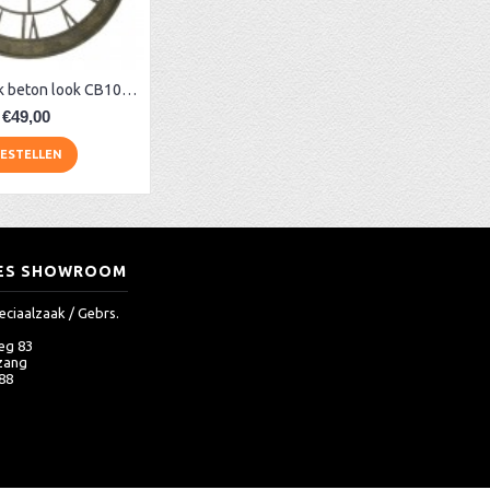
Metalen klok beton look CB1004
€49,00
ESTELLEN
ES SHOWROOM
eciaalzaak / Gebrs.
eg 83
zang
 88