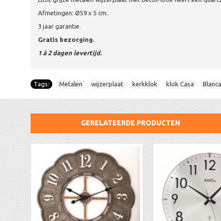
Afmetingen: Ø59 x 5 cm.
3 jaar garantie.
Gratis bezorging.
1 á 2 dagen levertijd.
Tags:
Metalen
,
wijzerplaat
,
kerkklok
,
klok Casa
,
Blanc
GERELATEERDE PRODUCTEN
AA Dubbelzijdige stationsklok industrieel
aa-AMS 45962 radio-controlled klok