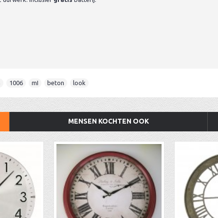
a
,
1006
,
mI
,
beton
,
look
MENSEN KOCHTEN OOK