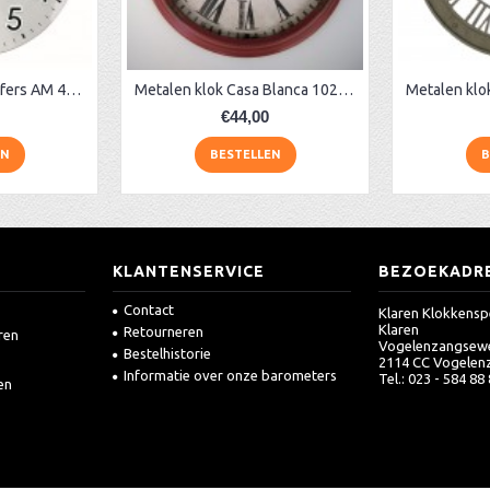
Klok + opgelegde cijfers AM 45973, matchroom
Metalen klok Casa Blanca 1022 mI
€44,00
EN
BESTELLEN
B
KLANTENSERVICE
BEZOEKADR
Contact
Klaren Klokkensp
Klaren
Retourneren
ren
Vogelenzangsew
Bestelhistorie
2114 CC Vogelen
Informatie over onze barometers
Tel.: 023 - 584 88
en