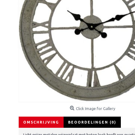
Click Image for Gallery
OMSCHRIJVING
BEOORDELINGEN (0)
Licht grijze metalen wijzerplaat met beton look heeft een quartz