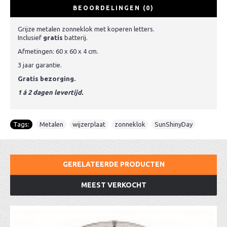
BEOORDELINGEN (0)
Grijze metalen zonneklok met koperen letters.
Inclusief
gratis
batterij.
Afmetingen: 60 x 60 x 4 cm.
3 jaar garantie.
Gratis bezorging.
1 á 2 dagen levertijd.
Tags:
Metalen
,
wijzerplaat
,
zonneklok
,
SunShinyDay
GERELATEERDE PRODUCTEN
MEEST VERKOCHT