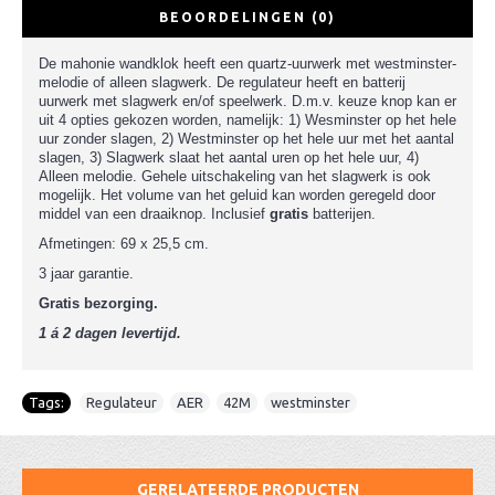
BEOORDELINGEN (0)
De mahonie wandklok heeft een quartz-uurwerk met westminster-
melodie of alleen slagwerk.
De regulateur heeft en batterij
uurwerk met slagwerk en/of speelwerk.
D
.m.v. keuze knop kan er
uit 4 opties gekozen worden, namelijk: 1) Wesminster op het hele
uur zonder slagen, 2) Westminster op het hele uur met het aantal
slagen, 3) Slagwerk slaat het aantal uren op het hele uur, 4)
Alleen melodie. Gehele uitschakeling van het slagwerk is ook
mogelijk.
Het volume van het geluid kan worden geregeld door
middel van een draaiknop.
Inclusief
gratis
batterijen.
Afmetingen: 69 x 25,5 cm.
3 jaar garantie.
Gratis bezorging.
1 á 2 dagen levertijd.
Tags:
Regulateur
,
AER
,
42M
,
westminster
GERELATEERDE PRODUCTEN