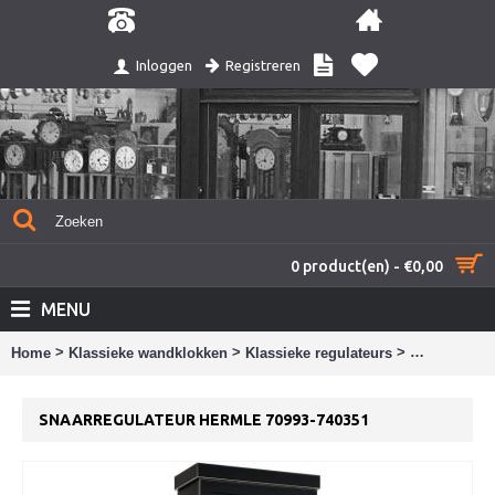
Registreren
Inloggen
0 product(en) - €0,00
MENU
>
>
>
Home
Klassieke wandklokken
Klassieke regulateurs
Snaarregula
SNAARREGULATEUR HERMLE 70993-740351