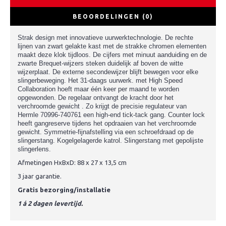
BEOORDELINGEN (0)
Strak design met innovatieve uurwerktechnologie. De rechte
lijnen van zwart gelakte kast met de strakke chromen elementen
maakt deze klok tijdloos. De cijfers met minuut aanduiding en de
zwarte Brequet-wijzers steken duidelijk af boven de witte
wijzerplaat. De externe secondewijzer blijft bewegen voor elke
slingerbeweging. Het 31-daags uurwerk. met High Speed ​​
Collaboration hoeft maar één keer per maand te worden
opgewonden. De regelaar ontvangt de kracht door het
verchroomde gewicht . Zo krijgt de precisie regulateur van
Hermle 70996-740761
een high-end tick-tack gang. Counter lock
heeft gangreserve tijdens het opdraaien van het verchroomde
gewicht. Symmetrie-fijnafstelling via
een schroefdraad op de
slingerstang
. Kogelgelagerde katrol. Slingerstang met gepolijste
slingerlens.
Afmetingen HxBxD: 88 x 27 x 13,5 cm
3 jaar garantie.
Gratis bezorging/installatie
1 á 2 dagen levertijd.