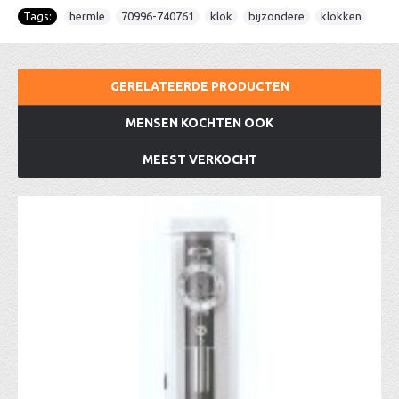
Tags:
hermle
,
70996-740761
,
klok
,
bijzondere
,
klokken
GERELATEERDE PRODUCTEN
MENSEN KOCHTEN OOK
MEEST VERKOCHT