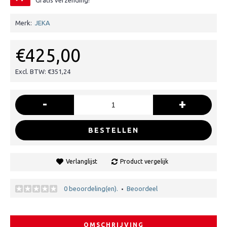
Gratis verzending!
Merk:
JEKA
€425,00
Excl. BTW: €351,24
-
+
BESTELLEN
Verlanglijst
Product vergelijk
0 beoordeling(en).
Beoordeel
•
OMSCHRIJVING