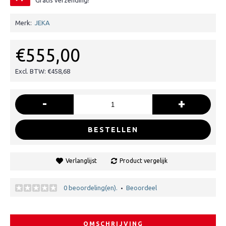
Gratis verzending!
Merk:
JEKA
€555,00
Excl. BTW: €458,68
-
+
BESTELLEN
Verlanglijst
Product vergelijk
0 beoordeling(en).
Beoordeel
•
OMSCHRIJVING