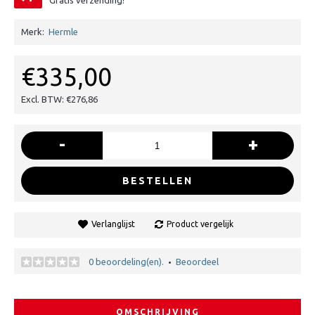
Gratis verzending!
Merk:
Hermle
€335,00
Excl. BTW: €276,86
-
+
BESTELLEN
Verlanglijst
Product vergelijk
0 beoordeling(en).
Beoordeel
•
OMSCHRIJVING