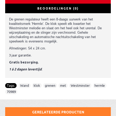
BEOORDELINGEN (0)
De grenen regulateur heeft een 8-daags uurwerk van het
kwaliteitsmerk 'Hermle'. De klok speelt elk kwartier het
Westminster melodie en slaat om het heel ook het urental. De
wijzerplaatring en de slinger zijn verchroomd. Gehele
uitschakeling en automatische nachtuitschakeling van het
speelwerk is eveneens mogelijk.
Afmetingen: 54 x 24 cm.
3 jaar garantie.
Gratis bezorging.
1 á 2 dagen levertijd
.
Tags:
Wand
,
klok
,
grenen
,
met
,
Westminster
,
hermle
,
70989
GERELATEERDE PRODUCTEN