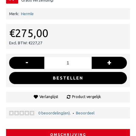
Gratis verzending!
Merk:
Hermle
€275,00
Excl. BTW: €227,27
-
+
BESTELLEN
Verlanglijst
Product vergelijk
0 beoordeling(en).
Beoordeel
•
OMSCHRIJVING