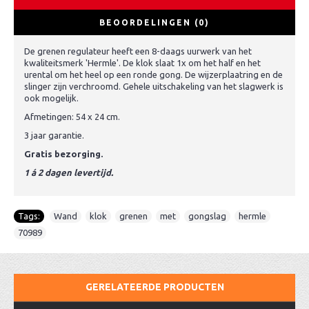
BEOORDELINGEN (0)
De grenen regulateur heeft een 8-daags uurwerk van het
kwaliteitsmerk 'Hermle'. De klok slaat 1x om het half en het
urental om het heel op een ronde gong. De wijzerplaatring en de
slinger zijn verchroomd. Gehele uitschakeling van het slagwerk is
ook mogelijk.
Afmetingen: 54 x 24 cm.
3 jaar garantie.
Gratis bezorging.
1 á 2 dagen levertijd.
Tags:
Wand
,
klok
,
grenen
,
met
,
gongslag
,
hermle
,
70989
GERELATEERDE PRODUCTEN