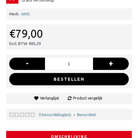
Gratis verzending!
Merk:
AMS
€79,00
Excl. BTW: €65,29
-
+
BESTELLEN
Verlanglijst
Product vergelijk
0 beoordeling(en).
Beoordeel
•
OMSCHRIJVING