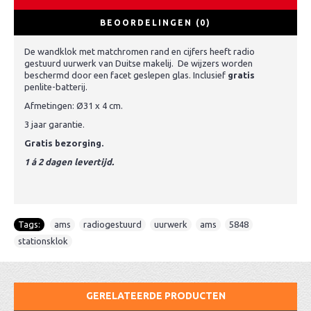
BEOORDELINGEN (0)
De wandklok met matchromen rand en cijfers heeft radio
gestuurd uurwerk van Duitse makelij. De wijzers worden
beschermd door een facet geslepen glas. Inclusief
gratis
penlite-batterij.
Afmetingen: Ø31 x 4 cm.
3 jaar garantie.
Gratis bezorging.
1 á 2 dagen levertijd.
Tags:
ams
,
radiogestuurd
,
uurwerk
,
ams
,
5848
,
stationsklok
GERELATEERDE PRODUCTEN