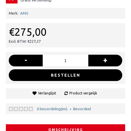
Gratis verzending!
Merk:
AMS
€275,00
Excl. BTW: €227,27
-
+
BESTELLEN
Verlanglijst
Product vergelijk
0 beoordeling(en).
Beoordeel
•
OMSCHRIJVING