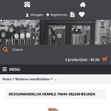
Registreren
Inloggen
0 product(en) - €0,00
MENU
>
>
Home
Moderne wandklokken
Designwandklok Hermle 70644-38220
DESIGNWANDKLOK HERMLE 70644-382200 BEUKEN