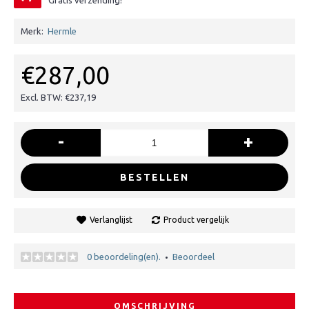
Gratis verzending!
Merk:
Hermle
€287,00
Excl. BTW: €237,19
-
+
BESTELLEN
Verlanglijst
Product vergelijk
0 beoordeling(en).
Beoordeel
•
OMSCHRIJVING