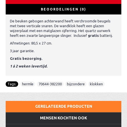
BEOORDELINGEN (0)
De beuken gebogen achterwand heeft verchroomde beugels
met twee verticale snaren. De wandklok heeft een glazen
wijzerplaat met een matglazen cijferring. Het quartz uurwerk
heeft een zwarte langwerpige slinger. Inclusief
gratis
batterij.
Afmetingen: 80,5 x 27 cm.
3 jaar garantie.
Gratis bezorging.
1 á 2 weken levertijd.
Tags:
hermle
,
70644-382200
,
bijzondere
,
klokken
GERELATEERDE PRODUCTEN
MENSEN KOCHTEN OOK