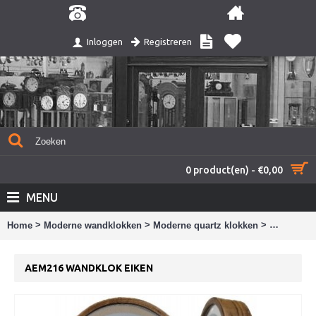
Registreren
Inloggen
0 product(en) - €0,00
MENU
>
>
>
Home
Moderne wandklokken
Moderne quartz klokken
AEM216 wa
AEM216 WANDKLOK EIKEN