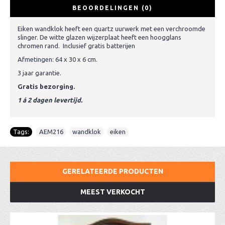
BEOORDELINGEN (0)
Eiken wandklok heeft een quartz uurwerk met een verchroomde
slinger. De witte glazen wijzerplaat heeft een hoogglans
chromen rand. Inclusief gratis batterijen
Afmetingen: 64 x 30 x 6 cm.
3 jaar garantie.
Gratis bezorging.
1 á 2 dagen levertijd.
Tags:
AEM216
,
wandklok
,
eiken
GERELATEERDE PRODUCTEN
MEEST VERKOCHT