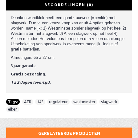
BEOORDELINGEN (0)
De eiken wandklok heeft een quartz-uurwerk (=penlite) met
slagwerk. D.m.v. een keuze knop kan er uit 4 opties gekozen
worden, namelijk: 1) Westminster zonder slagwerk op het heel 2)
Westminster met slagwerk 3) Alleen slagwerk op het heel 4)
Alleen melodie. Het volume is te regelen d.m.v. een draaiknopje.
Uitschakeling van speelwerk is eveneens mogelijk. Inclusief
gratis
batterijen.
Afmetingen: 65 x 27 cm.
3 jaar garantie.
Gratis bezorging.
1 á 2 dagen levertijd.
Tags:
AER
,
142
,
regulateur
,
westminster
,
slagwerk
,
eiken
GERELATEERDE PRODUCTEN