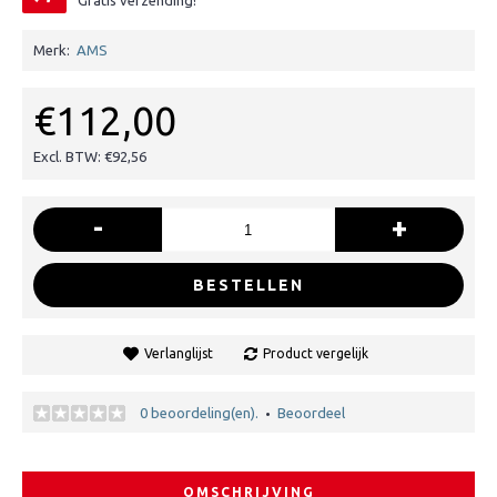
Gratis verzending!
Merk:
AMS
€112,00
Excl. BTW: €92,56
-
+
BESTELLEN
Verlanglijst
Product vergelijk
0 beoordeling(en).
Beoordeel
•
OMSCHRIJVING