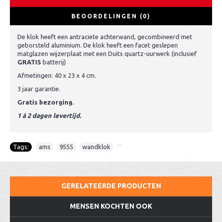
BEOORDELINGEN (0)
De klok heeft een antraciete achterwand, gecombineerd met
geborsteld aluminium. De klok heeft een facet geslepen
matglazen wijzerplaat met een Duits quartz-uurwerk (inclusief
GRATIS
batterij)
Afmetingen: 40 x 23 x 4 cm.
3 jaar garantie.
Gratis bezorging.
1 á 2 dagen levertijd.
Tags:
ams
,
9555
,
wandklok
,
GERELATEERDE PRODUCTEN
MENSEN KOCHTEN OOK