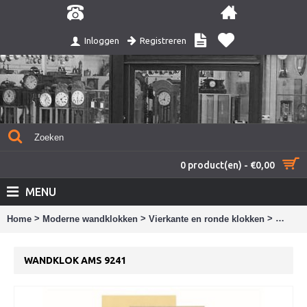
Registreren
Inloggen
0 product(en) - €0,00
MENU
>
>
>
Home
Moderne wandklokken
Vierkante en ronde klokken
Wandkl
WANDKLOK AMS 9241