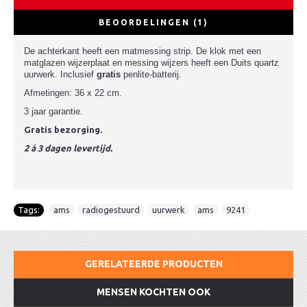
BEOORDELINGEN (1)
De achterkant heeft een matmessing strip. De klok met een
matglazen wijzerplaat en messing wijzers heeft een Duits quartz
uurwerk. Inclusief
gratis
penlite-batterij.
Afmetingen: 36 x 22 cm.
3 jaar garantie.
Gratis bezorging.
2 á 3 dagen levertijd.
Tags:
ams
,
radiogestuurd
,
uurwerk
,
ams
,
9241
GERELATEERDE PRODUCTEN
MENSEN KOCHTEN OOK