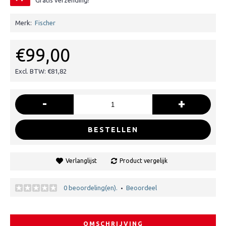
Gratis verzending!
Merk:
Fischer
€99,00
Excl. BTW: €81,82
-
+
BESTELLEN
Verlanglijst
Product vergelijk
0 beoordeling(en).
Beoordeel
•
OMSCHRIJVING