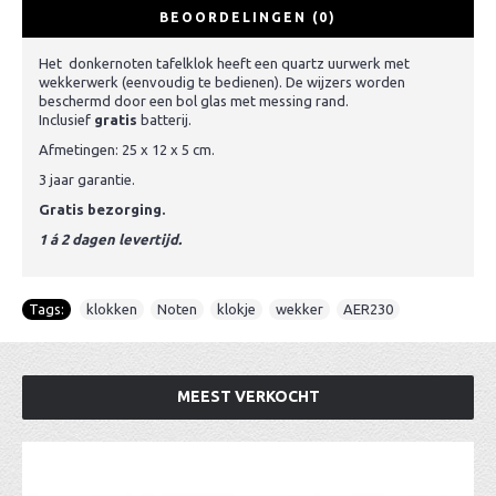
BEOORDELINGEN (0)
Het donkernoten tafelklok heeft een quartz uurwerk met
wekkerwerk (eenvoudig te bedienen). De wijzers worden
beschermd door een bol glas met messing rand.
Inclusief
gratis
batterij.
Afmetingen: 25 x 12 x 5 cm.
3 jaar garantie.
Gratis bezorging.
1 á 2 dagen levertijd.
Tags:
klokken
,
Noten
,
klokje
,
wekker
,
AER230
MEEST VERKOCHT