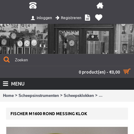
Registreren
Inloggen
0 product(en) - €0,00
MENU
>
>
>
Home
Scheepsinstrumenten
Scheepsklokken
Fischer M1600 ron
FISCHER M1600 ROND MESSING KLOK