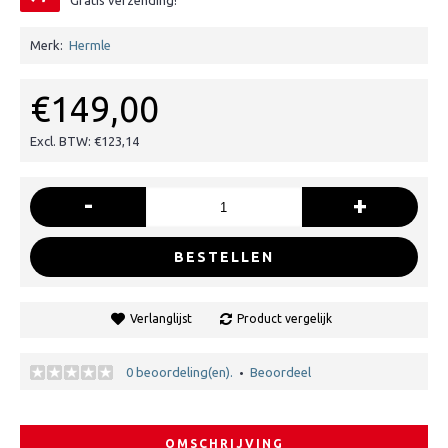
Gratis verzending!
Merk:
Hermle
€149,00
Excl. BTW: €123,14
-
+
BESTELLEN
Verlanglijst
Product vergelijk
0 beoordeling(en).
Beoordeel
•
OMSCHRIJVING