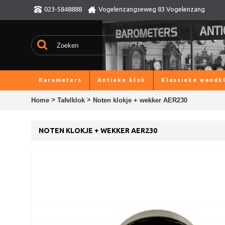
023-5848888
Vogelenzangseweg 83 Vogelenzang
Barometers
Antieke klok
Klassieke wandk
>
>
Home
Tafelklok
Noten klokje + wekker AER230
NOTEN KLOKJE + WEKKER AER230