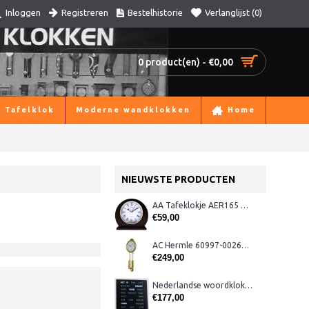
Registreren
Bestelhistorie
Verlanglijst (
0
)
Inloggen
0 product(en) - €0,00
Tafelklok
Moderne wandklokken
Home
NIEUWSTE PRODUCTEN
AA Tafeklokje AER165 noten
€59,00
AC Hermle 60997-00261 wandklok
€249,00
Nederlandse woordklok zwart AMS 1265
€177,00