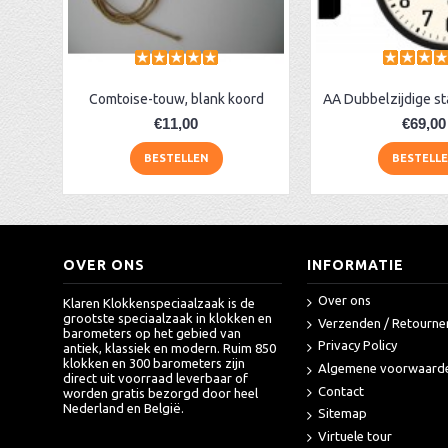
Comtoise-touw, blank koord
€11,00
€69,00
BESTELLEN
BESTELL
OVER ONS
INFORMATIE
Over ons
Klaren Klokkenspeciaalzaak is de
grootste speciaalzaak in klokken en
Verzenden / Retourne
barometers op het gebied van
Privacy Policy
antiek, klassiek en modern. Ruim 850
klokken en 300 barometers zijn
Algemene voorwaard
direct uit voorraad leverbaar of
Contact
worden gratis bezorgd door heel
Nederland en België.
Sitemap
Virtuele tour