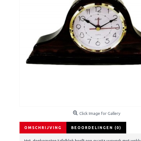
Click Image for Gallery
OMSCHRIJVING
BEOORDELINGEN (0)
Het donkernoten tafelklok heeft een quartz uurwerk met wekk