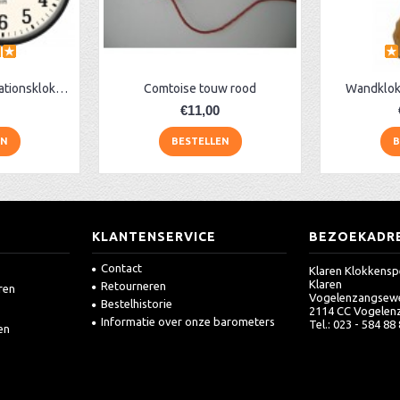
AA Dubbelzijdige stationsklok industrieel
Comtoise touw rood
Wandklok
€11,00
EN
BESTELLEN
B
KLANTENSERVICE
BEZOEKADR
Contact
Klaren Klokkensp
Klaren
Retourneren
ren
Vogelenzangsew
Bestelhistorie
2114 CC Vogelen
Informatie over onze barometers
Tel.: 023 - 584 88
en