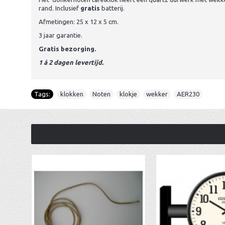
rand. Inclusief
gratis
batterij.
Afmetingen: 25 x 12 x 5 cm.
3 jaar garantie.
Gratis bezorging.
1 á 2 dagen levertijd.
Tags:
klokken
,
Noten
,
klokje
,
wekker
,
AER230