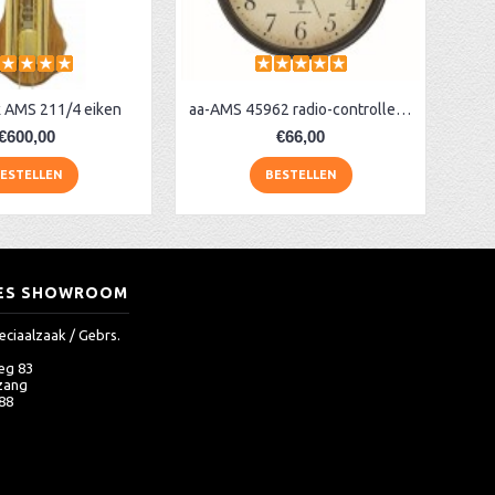
 AMS 211/4 eiken
aa-AMS 45962 radio-controlled klok
€600,00
€66,00
ESTELLEN
BESTELLEN
ES SHOWROOM
eciaalzaak / Gebrs.
eg 83
zang
 88