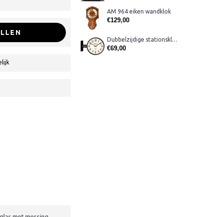
AM 964 eiken wandklok
€129,00
LLEN
Dubbelzijdige stationsklok metaal 1879
€69,00
lijk
 glas met messing