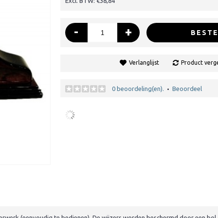
Excl. BTW: €38,84
-
+
BESTE
Verlanglijst
Product verge
0 beoordeling(en).
Beoordeel
•
erwerk (eenvoudig te bedienen). De wijzers worden beschermd door een bol