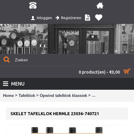
Registreren
Inloggen
0 product(en) - €0,00
MENU
>
>
>
Home
Tafelklok
Opwind tafelklok klassiek
Skelet tafelklok Herml
SKELET TAFELKLOK HERMLE 23036-740721