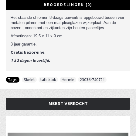
BEOORDELINGEN (0)
H
et staande chromen 8-daags uurwerk is opgebouwd tussen vier
metalen pilaren met een mat plexiglazen wijzerplaat. Aan de
boven-, onderkant en zijkanten zijn houten paneeltjes.
Afmetingen: 19,5 x 11 x 9 cm.
3 jaar garantie.
Gratis bezorging.
1 á 2 dagen levertijd.
Tags:
Skelet
,
tafelklok
,
Hermle
,
23036-740721
MEEST VERKOCHT