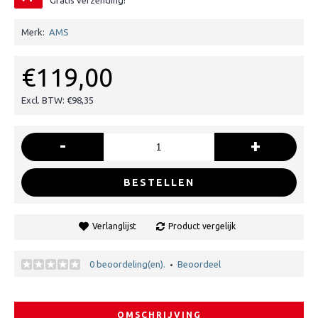
Gratis verzending!
Merk:
AMS
€119,00
Excl. BTW: €98,35
-
+
BESTELLEN
Verlanglijst
Product vergelijk
0 beoordeling(en).
Beoordeel
•
OMSCHRIJVING