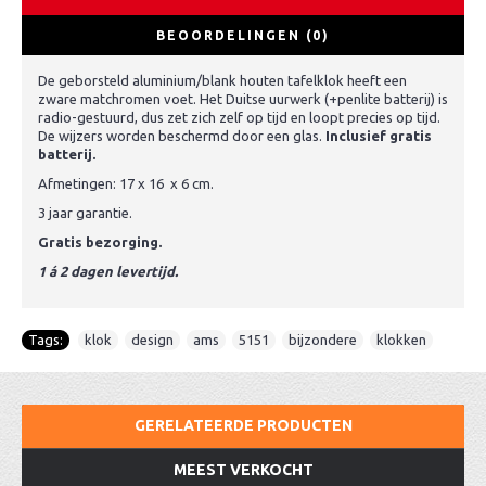
BEOORDELINGEN (0)
De geborsteld aluminium/blank houten tafelklok heeft een
zware matchromen voet. Het Duitse uurwerk (+penlite batterij) is
radio-gestuurd, dus zet zich zelf op tijd en loopt precies op tijd.
De wijzers worden beschermd door een glas.
Inclusief gratis
batterij.
Afmetingen: 17 x 16 x 6 cm.
3 jaar garantie.
Gratis bezorging.
1 á 2 dagen levertijd.
Tags:
klok
,
design
,
ams
,
5151
,
bijzondere
,
klokken
GERELATEERDE PRODUCTEN
MEEST VERKOCHT