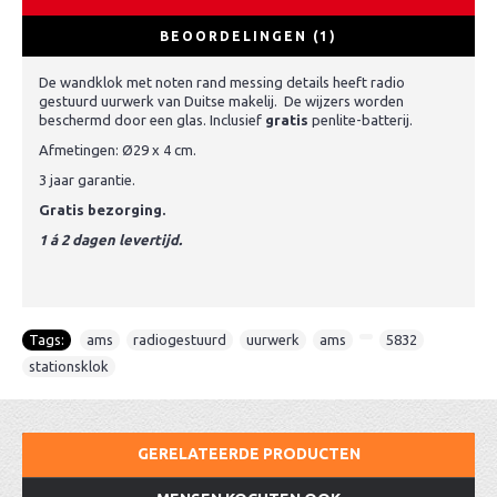
BEOORDELINGEN (1)
De wandklok met noten rand messing details heeft radio
gestuurd uurwerk van Duitse makelij. De wijzers worden
beschermd door een glas. Inclusief
gratis
penlite-batterij.
Afmetingen: Ø29 x 4 cm.
3 jaar garantie.
Gratis bezorging.
1 á 2 dagen levertijd.
Tags:
ams
,
radiogestuurd
,
uurwerk
,
ams
,
,
5832
,
stationsklok
GERELATEERDE PRODUCTEN