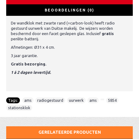
BEOORDELINGEN (0)
De wandklok met zwarte rand (=carbon-look) heeft radio
gestuurd uurwerk van Duitse makelij. De wijzers worden
beschermd door een facet geslepen glas. Inclusief
gratis
penlite-batterij.
Afmetingen: Ø31 x 4 cm.
3 jaar garantie.
Gratis bezorging.
1 á 2 dagen levertijd.
Tags:
ams
,
radiogestuurd
,
uurwerk
,
ams
,
,
5854
,
stationsklok
GERELATEERDE PRODUCTEN