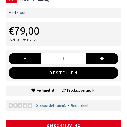
Gratis verzending!
Merk:
AMS
€79,00
Excl. BTW: €65,29
-
+
BESTELLEN
Verlanglijst
Product vergelijk
0 beoordeling(en).
Beoordeel
•
OMSCHRIJVING